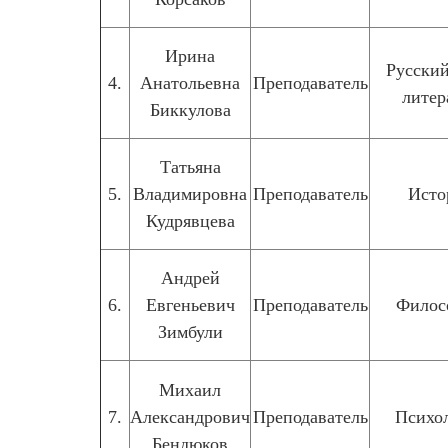
Ирина
Русский
4.
Анатольевна
Преподаватель
литер
Биккулова
Татьяна
5.
Владимировна
Преподаватель
Исто
Кудрявцева
Андрей
6.
Евгеньевич
Преподаватель
Филос
Зимбули
Михаил
7.
Александрович
Преподаватель
Психо
Бендюков