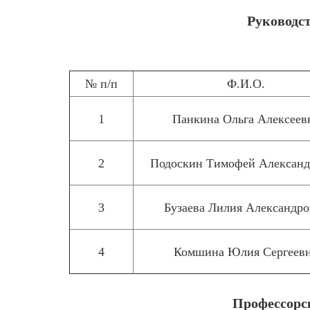
Руководст
№ п/п
Ф.И.О.
1
Панкина Ольга Алексеев
2
Подоскин Тимофей Александ
3
Бузаева Лилия Александро
4
Комшина Юлия Сергеев
Профессорс