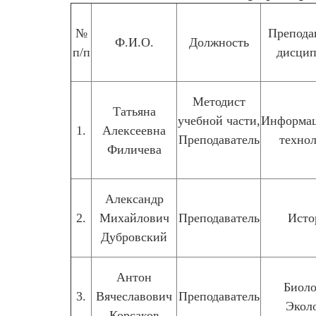
№
Препода
Ф.И.О.
Должность
п/п
дисци
Методист
Татьяна
учебной части,
Информа
1.
Алексеевна
Преподаватель
техно
Филичева
Александр
2.
Михайлович
Преподаватель
Исто
Дубровский
Антон
Биоло
3.
Вячеславович
Преподаватель
Экол
Корсаков