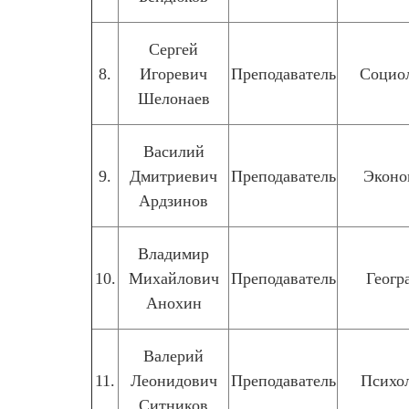
Сергей
8.
Игоревич
Преподаватель
Социо
Шелонаев
Василий
9.
Дмитриевич
Преподаватель
Эконо
Ардзинов
Владимир
10.
Михайлович
Преподаватель
Геогр
Анохин
Валерий
11.
Леонидович
Преподаватель
Психо
Ситников