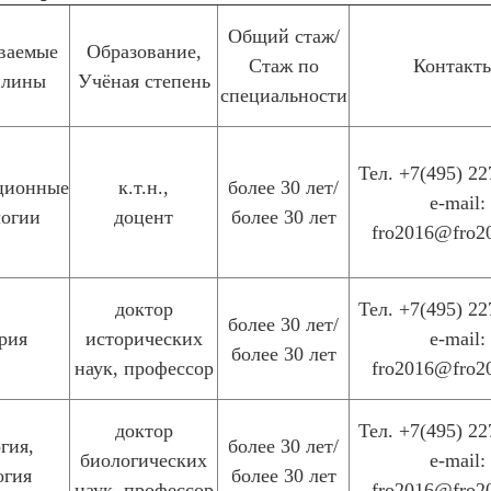
Общий стаж/
ваемые
Образование,
Стаж по
Контакт
плины
Учёная степень
специальности
Тел. +7(495) 22
ционные
к.т.н.,
более 30 лет/
e-mail:
логии
доцент
более 30 лет
fro2016@fro2
доктор
Тел. +7(495) 22
более 30 лет/
рия
исторических
e-mail:
более 30 лет
наук, профессор
fro2016@fro2
доктор
Тел. +7(495) 22
гия,
более 30 лет/
биологических
e-mail:
огия
более 30 лет
наук, профессор
fro2016@fro2