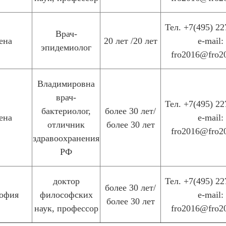
Тел. +7(495) 22
Врач-
ена
20 лет /20 лет
e-mail:
эпидемиолог
fro2016@fro2
Владимировна
врач-
Тел. +7(495) 22
бактериолог,
более 30 лет/
ена
e-mail:
отличник
более 30 лет
fro2016@fro2
здравоохранения
РФ
доктор
Тел. +7(495) 22
более 30 лет/
офия
философских
e-mail:
более 30 лет
наук, профессор
fro2016@fro2