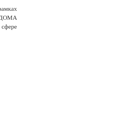
амках
 ДОМА
 сфере